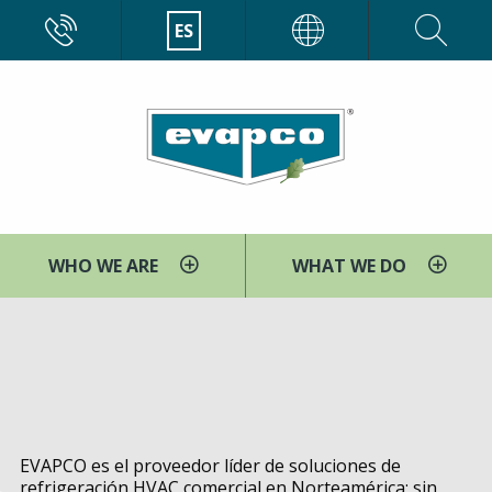
Pasar
CALL
ES
EVAPCO
al
contenido
principal
WHO WE ARE
WHAT WE DO
You
Inicio
HVAC
are
comercial
here
EVAPCO es el proveedor líder de soluciones de
refrigeración HVAC comercial en Norteamérica; sin