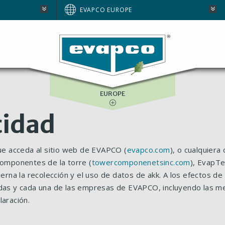
AUSTRALIA
EVAPCO EUROPE
BRAZIL
E
NORTH AMERICA
SOUTH AFRICA
EUROPE
cidad
que acceda al sitio web de EVAPCO (
evapco.com
), o cualquiera
componentes de la torre (
towercomponenetsinc.com
), EvapTe
obierna la recolección y el uso de datos de akk. A los efectos d
odas y cada una de las empresas de EVAPCO, incluyendo las me
laración.