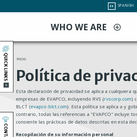
Pasar
CHANGE
SPANISH
ES
al
SITE
LANGUAG
contenido
WHO WE ARE
principal
QUICK LINKS
Inicio
You
Política de priva
are
Esta declaración de privacidad se aplica a cualquiera 
here
empresas de EVAPCO, incluyendo RVS (
rvscorp.com
) 
BLCT (
evapco-blct.com
). Esta política se aplica a y g
contrario, todas las referencias a "EVAPCO" incluye t
consiente las prácticas de datos descritas en esta dec
CONTACT
Recopilación de su información personal