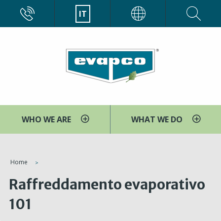
Salta
CALL
IT
EVAPCO
al
contenuto
principale
WHO WE ARE
WHAT WE DO
You
Home
are
Raffreddamento evaporativo
here
101