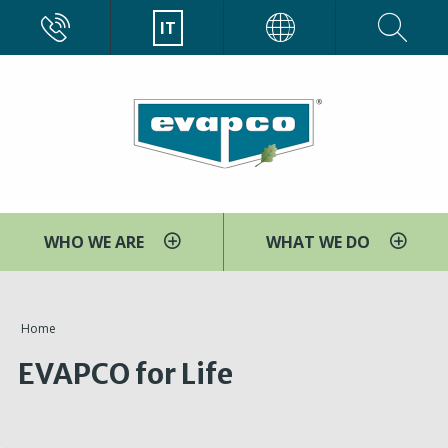
Salta
CALL
IT
EVAPCO
al
contenuto
principale
WHO WE ARE
WHAT WE DO
You
Home
are
EVAPCO for Life
here