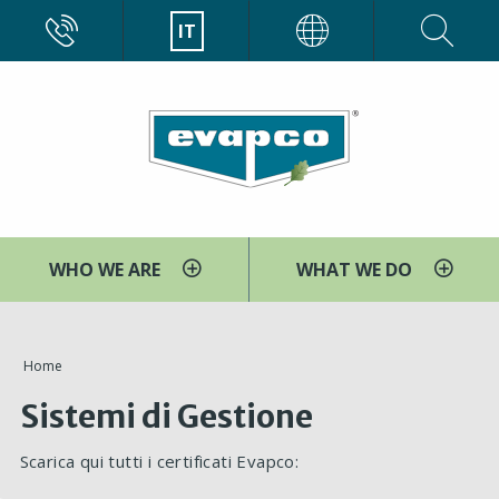
Salta
CALL
IT
EVAPCO
al
contenuto
principale
WHO WE ARE
WHAT WE DO
You
Home
are
Sistemi di Gestione
here
Scarica qui tutti i certificati Evapco: