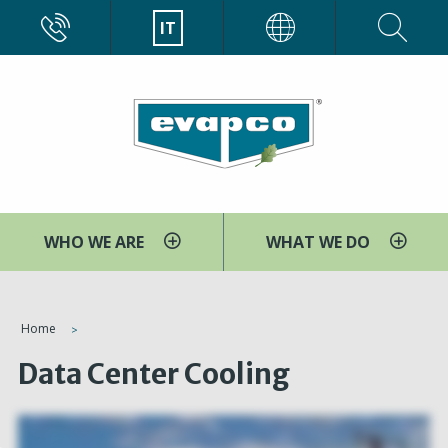
Salta
CALL
IT
EVAPCO
al
contenuto
principale
WHO WE ARE
WHAT WE DO
You
Home
are
Data Center Cooling
here