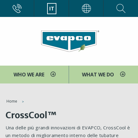
Salta
CALL
IT
EVAPCO
al
contenuto
principale
WHO WE ARE
WHAT WE DO
You
Home
are
CrossCool™
here
Una delle più grandi innovazioni di EVAPCO, CrossCool è
un metodo di miglioramento interno delle tubature