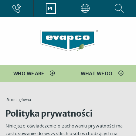
Przejdź
CALL
PL
EVAPCO
do
treści
WHO WE ARE
WHAT WE DO
You
Strona główna
are
Polityka prywatności
here
Niniejsze oświadczenie o zachowaniu prywatności ma
zastosowanie do wszystkich osób wchodzących na