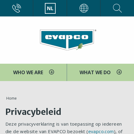
Overslaan
CALL
NL
EVAPCO
en
naar
de
inhoud
gaan
WHO WE ARE
WHAT WE DO
You
Home
are
Privacybeleid
here
Deze privacyverklaring is van toepassing op iedereen
die de website van EVAPCO bezoekt (
evapco.com
), of