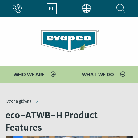
Przejdź
CALL
PL
EVAPCO
do
treści
WHO WE ARE
WHAT WE DO
You
Strona główna
are
eco-ATWB-H Product
here
Features