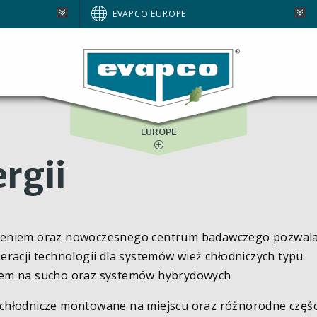
AUSTRALIA
EVAPCO EUROPE
BRAZIL
E
NORTH AMERICA
SOUTH AFRICA
EUROPE
rgii
czeniem oraz nowoczesnego centrum badawczego pozwala
eracji technologii dla systemów wież chłodniczych typu
zem na sucho oraz systemów hybrydowych
chłodnicze montowane na miejscu oraz różnorodne części