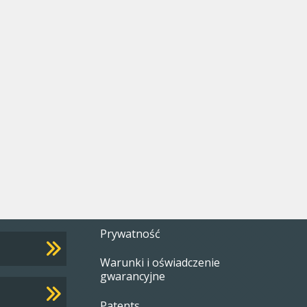
Footer
Prywatność
Warunki i oświadczenie
menu
gwarancyjne
Patents