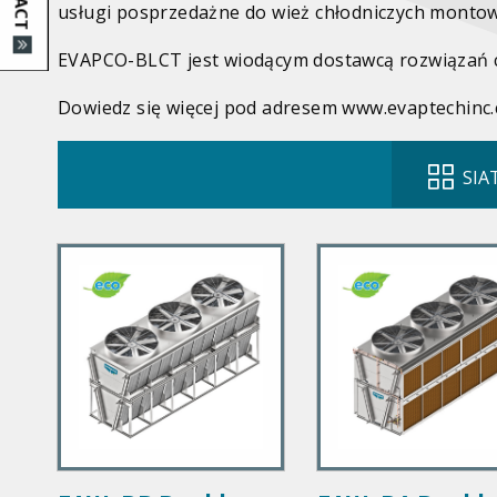
usługi posprzedażne do wież chłodniczych montow
EVAPCO-BLCT jest wiodącym dostawcą rozwiązań c
Dowiedz się więcej pod adresem www.evaptechinc
SIA
P
P
r
r
i
i
m
m
a
a
r
r
y
y
P
P
r
r