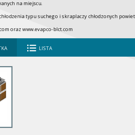
anych na miejscu.
hłodzenia typu suchego i skraplaczy chłodzonych powie
.com oraz www.evapco-blct.com
TKA
LISTA