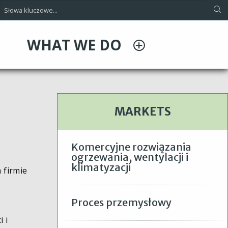
WHAT WE DO
MARKETS
Komercyjne rozwiązania
ogrzewania, wentylacji i
klimatyzacji
 firmie
Proces przemysłowy
 i