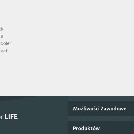
e
ck
 a
cooler
heat
a
uble
duce
Important
Możliwości Zawodowe
Footer
Produktów