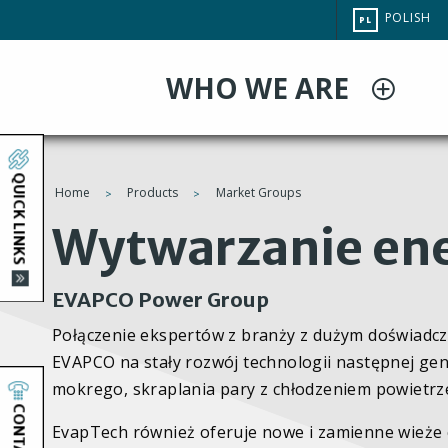
Przejdź
CHANGE
POLISH
PL
do
SITE
LANGUAG
treści
WHO WE ARE
QUICK LINKS
Home
Products
Market Groups
You
Wytwarzanie ene
are
EVAPCO Power Group
here
Połączenie ekspertów z branży z dużym doświad
EVAPCO na stały rozwój technologii następnej gen
mokrego, skraplania pary z chłodzeniem powietr
CONTACT
EvapTech również oferuje nowe i zamienne wieże 