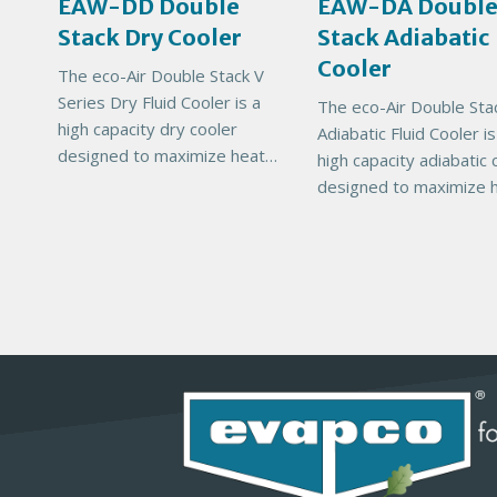
EAW-DD Double
EAW-DA Doubl
o
o
Stack Dry Cooler
Stack Adiabatic
d
d
u
u
Cooler
The eco-Air Double Stack V
c
c
Series Dry Fluid Cooler is a
The eco-Air Double Sta
t
t
high capacity dry cooler
Adiabatic Fluid Cooler is
I
I
designed to maximize heat
high capacity adiabatic 
m
m
rejection capability for a
designed to maximize 
a
a
given footprint. The Double
rejection capability for 
g
g
Stack units will help reduce
given footprint. The Do
e
e
total
Stack units will help re
total