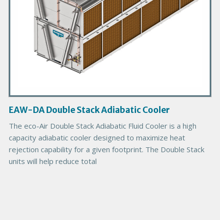
o
d
u
c
t
I
m
a
g
EAW-DA Double Stack Adiabatic Cooler
e
The eco-Air Double Stack Adiabatic Fluid Cooler is a high
capacity adiabatic cooler designed to maximize heat
rejection capability for a given footprint. The Double Stack
units will help reduce total