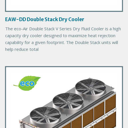
m
a
g
EAW-DD Double Stack Dry Cooler
e
The eco-Air Double Stack V Series Dry Fluid Cooler is a high
capacity dry cooler designed to maximize heat rejection
capability for a given footprint. The Double Stack units will
help reduce total
P
r
i
m
a
r
y
P
r