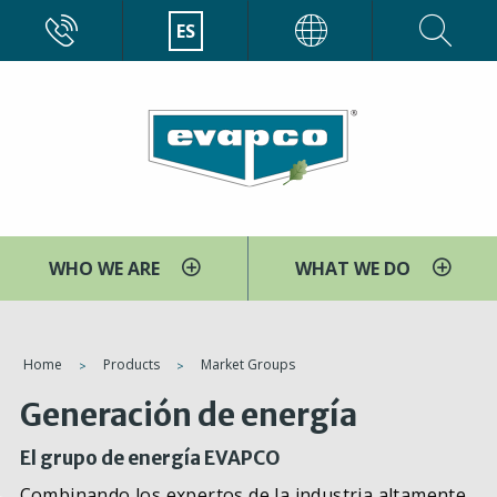
Pasar
CALL
ES
EVAPCO
al
contenido
principal
WHO WE ARE
WHAT WE DO
You
Home
Products
Market Groups
are
Generación de energía
here
El grupo de energía EVAPCO
Combinando los expertos de la industria altamente