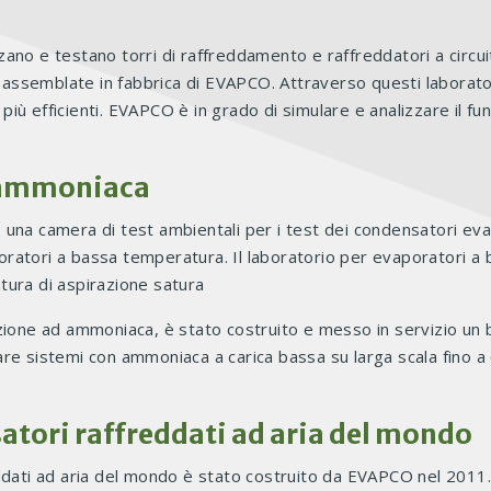
no e testano torri di raffreddamento e raffreddatori a circuit
à assemblate in fabbrica di EVAPCO. Attraverso questi laborator
più efficienti. EVAPCO è in grado di simulare e analizzare il funz
d ammoniaca
na camera di test ambientali per i test dei condensatori evapor
oratori a bassa temperatura. Il laboratorio per evaporatori 
tura di aspirazione satura
zione ad ammoniaca, è stato costruito e messo in servizio un b
re sistemi con ammoniaca a carica bassa su larga scala fino a 
atori raffreddati ad aria del mondo
eddati ad aria del mondo è stato costruito da EVAPCO nel 201