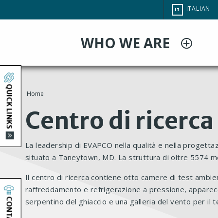
Salta
CHANGE
ITALIAN
IT
al
SITE
LANGUAG
contenuto
WHO WE ARE
principale
QUICK LINKS
Home
You
Centro di ricerca
are
La leadership di EVAPCO nella qualità e nella progetta
here
situato a Taneytown, MD. La struttura di oltre 5574 met
Il centro di ricerca contiene otto camere di test ambie
raffreddamento e refrigerazione a pressione, apparecc
CONTACT
serpentino del ghiaccio e una galleria del vento per il 