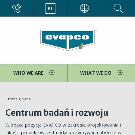
Przejdź
CALL
PL
EVAPCO
do
treści
WHO WE ARE
WHAT WE DO
You
Strona główna
are
Centrum badań i rozwoju
here
Wiodąca pozycja EVAPCO w zakresie projektowania i
jakości produktów jest nadal utrzymywana obecnie w