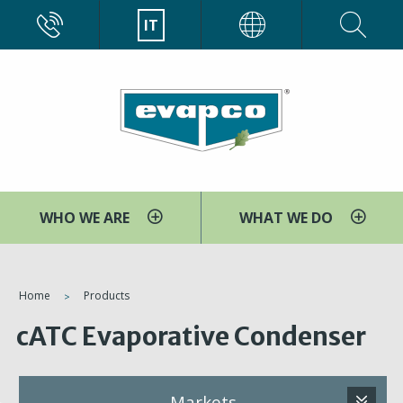
Salta
CALL
IT
EVAPCO
al
contenuto
principale
WHO WE ARE
WHAT WE DO
You
Home
Products
are
cATC Evaporative Condenser
here
Markets