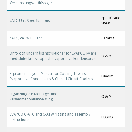
Verdunstungsverflüssiger
Specification
cATC Unit Specifications
Sheet
cATC, cATW Bulletin
Catalog
Drift- och underhållsinstruktioner för EVAPCO kylare
O & M
med slutet kretslopp och evaporativa kondensorer
Equipment Layout Manual for Cooling Towers,
Layout
Evaporative Condensers & Closed Circuit Coolers
Ergänzung zur Montage- und
O & M
Zusammenbauanweisung
EVAPCO C-ATC and C-ATW rigging and assembly
Rigging
instructions