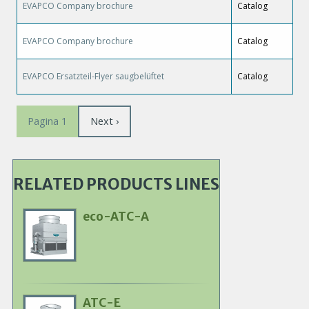
EVAPCO Company brochure
Catalog
EVAPCO Company brochure
Catalog
EVAPCO Ersatzteil-Flyer saugbelüftet
Catalog
Paginazione
Pagina
Next ›
Pagina 1
successiva
RELATED PRODUCTS LINES
eco-ATC-A
Primary
Product
Image
ATC-E
Primary