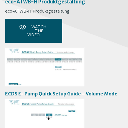
eco-ATWB-H Produktgestaltung
eco-ATWB-H Produktgestaltung
WATCH
THE
VIDEO
V
i
d
e
o
ECDS E- Pump Quick Setup Guide – Volume Mode
V
i
d
e