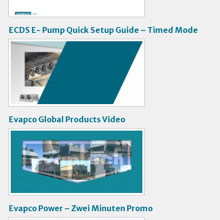
o
ECDS E- Pump Quick Setup Guide – Timed Mode
V
i
d
e
o
Evapco Global Products Video
V
i
d
e
o
Evapco Power – Zwei Minuten Promo