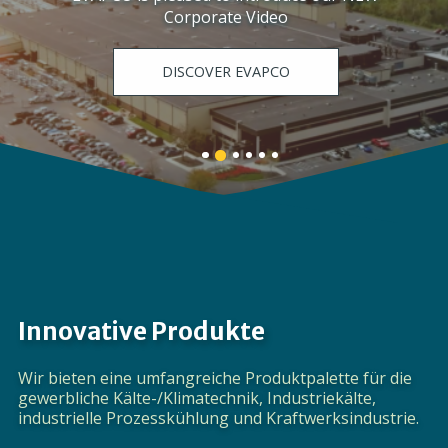
Corporate Video
DISCOVER EVAPCO
Banner
Banner
Banner
Banner
Banner
Banner
1
3
4
5
6
2
details.
details.
details.
details.
details.
details.
Innovative Produkte
Wir bieten eine umfangreiche Produktpalette für die
gewerbliche Kälte-/Klimatechnik, Industriekälte,
industrielle Prozesskühlung und Kraftwerksindustrie.