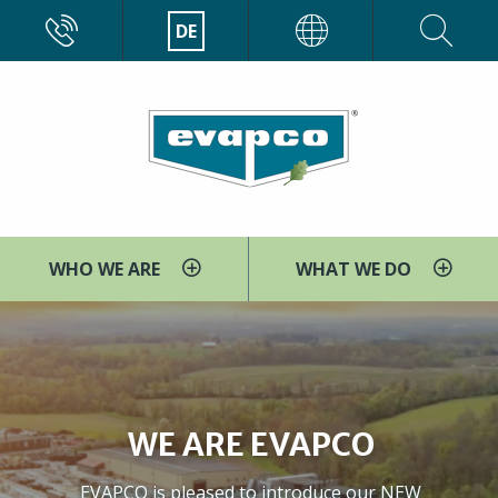
Direkt
CALL
DE
EVAPCO
zum
Inhalt
WHO WE ARE
WHAT WE DO
WE ARE EVAPCO
EVAPCO is pleased to introduce our NEW