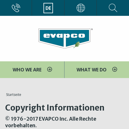
Direkt
CALL
DE
EVAPCO
zum
Inhalt
WHO WE ARE
WHAT WE DO
You
Startseite
are
Copyright Informationen
here
© 1976-2017 EVAPCO Inc. Alle Rechte
vorbehalten.