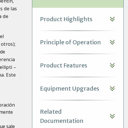
pentín,
s de las
a de
Product Highlights
el
Principle of Operation
 otros);
 de
erencia
Product Features
llipti –
ma. Este
Equipment Upgrades
oración
Related
amente
Documentation
ue sale