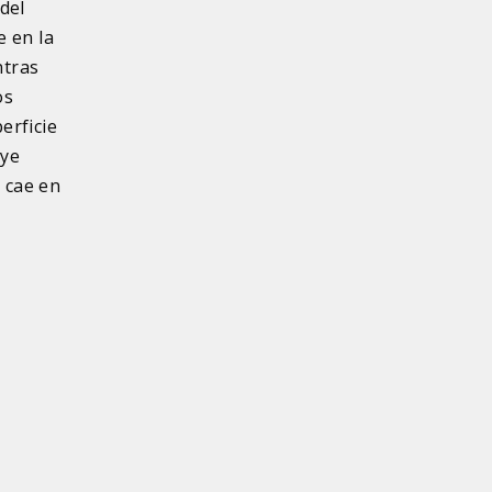
del
e en la
ntras
os
erficie
uye
o cae en