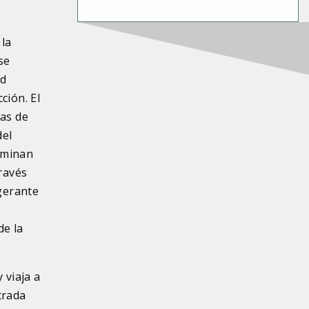
 la
se
ad
ción. El
las de
del
iminan
través
igerante
de la
 viaja a
trada