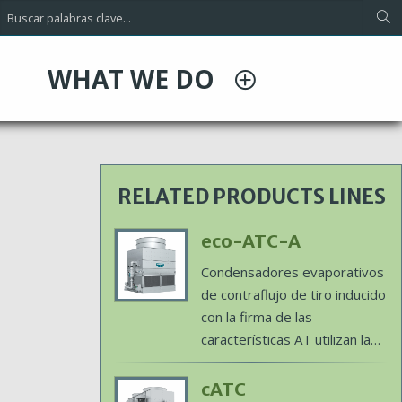
WHAT WE DO
RELATED PRODUCTS LINES
Primary
eco-ATC-A
Product
Condensadores evaporativos
Image
de contraflujo de tiro inducido
con la firma de las
características AT utilizan la
tecnología de serpentín
Ellipti-fin patentada de
Primary
cATC