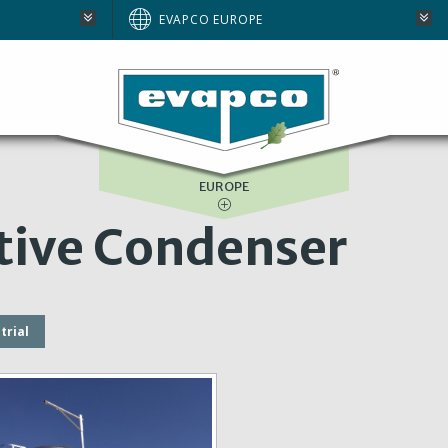
AUSTRALIA
EVAPCO EUROPE
BRAZIL
E
NORTH AMERICA
SOUTH AFRICA
EUROPE
tive Condenser
trial