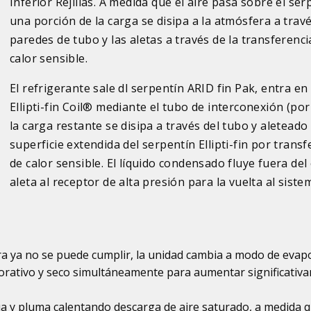
Inferior Rejillas. A medida que el aire pasa sobre el ser
una porción de la carga se disipa a la atmósfera a travé
paredes de tubo y las aletas a través de la transferenci
calor sensible.
El refrigerante sale dl serpentín ARID fin Pak, entra en 
Ellipti-fin Coil® mediante el tubo de interconexión (por
la carga restante se disipa a través del tubo y aleteado
superficie extendida del serpentín Ellipti-fin por transf
de calor sensible. El líquido condensado fluye fuera del e
aleta al receptor de alta presión para la vuelta al siste
ra ya no se puede cumplir, la unidad cambia a modo de evap
porativo y seco simultáneamente para aumentar significativ
ua y pluma calentando descarga de aire saturado, a medida q