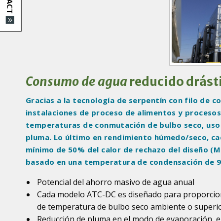
d
u
c
t
I
m
a
Consumo de agua
reducido drás
g
e
Gracias a la tecnología de serpentín con filo de c
s
instalaciones de proceso de alimentos y procesos 
temperaturas de conmutación de bulbo seco, uso re
pluma. Lo último en rendimiento húmedo/seco, c
mínimo de 50% del calor de rechazo del diseño (M
basado en una temperatura de condensación de 96,
Potencial del ahorro masivo de agua anual
Cada modelo ATC-DC es diseñado para proporcion
de temperatura de bulbo seco ambiente o superior
Reducción de pluma en el modo de evaporación, e