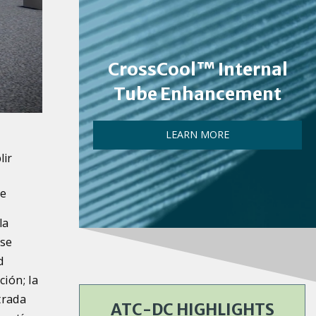
CrossCool™ Internal
Tube Enhancement
LEARN MORE
lir
te
la
 se
d
ión; la
trada
ATC-DC HIGHLIGHTS