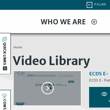
Salta
CHANGE
ITALIAN
IT
al
SITE
LANGUAG
contenuto
WHO WE ARE
principale
QUICK LINKS
Home
You
Video Library
are
ECDS E-
here
ECDS E- Pu
CONTACT