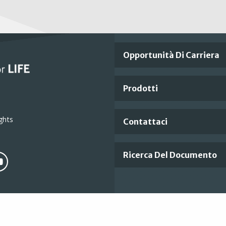
Important
Opportunità Di Carriera
Footer
Prodotti
Links
ghts
Contattaci
Ricerca Del Documento