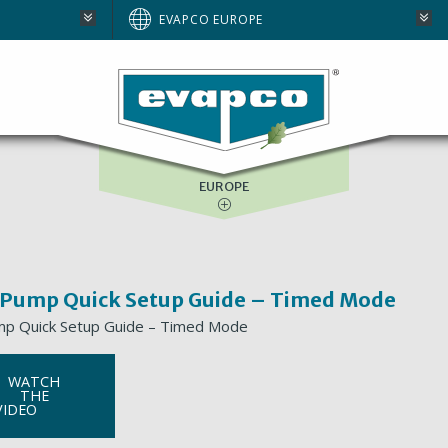
AUSTRALIA
EVAPCO EUROPE
BRAZIL
E
NORTH AMERICA
SOUTH AFRICA
EUROPE
 Pump Quick Setup Guide – Timed Mode
mp Quick Setup Guide – Timed Mode
WATCH
THE
VIDEO