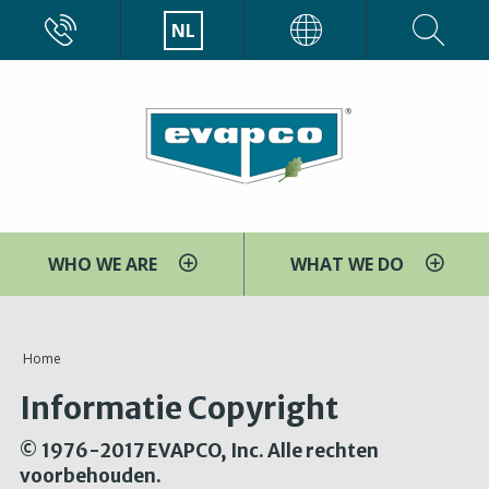
Overslaan
CALL
NL
EVAPCO
en
naar
de
inhoud
gaan
WHO WE ARE
WHAT WE DO
You
Home
are
Informatie Copyright
here
© 1976-2017 EVAPCO, Inc. Alle rechten
voorbehouden.