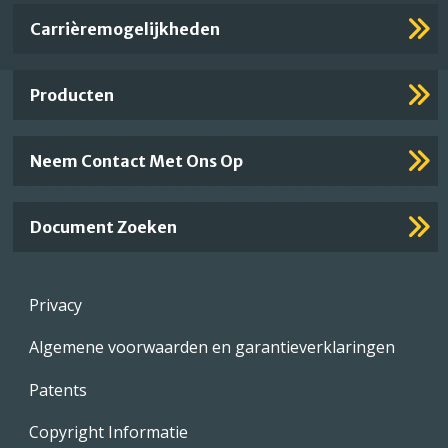
Important
Carrièremogelijkheden
Footer
Links
Producten
Neem Contact Met Ons Op
Document Zoeken
Footer
Privacy
menu
Algemene voorwaarden en garantieverklaringen
Patents
Copyright Informatie