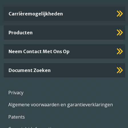
Important
Carrièremogelijkheden
Footer
Links
Producten
Neem Contact Met Ons Op
Document Zoeken
Footer
Privacy
menu
Algemene voorwaarden en garantieverklaringen
Patents