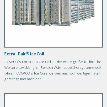
o
d
u
c
t
I
m
a
g
Extra-Pak® Ice Coil
e
EVAPCO´s Extra-Pak Ice Coil ist die erste große technische
Weiterentwicklung im Bereich Wärmespeichersysteme seit
Jahren. EVAPCO´s Ice Coils werden aus hochwertigem Stahl
gefertigt und nach der
P
r