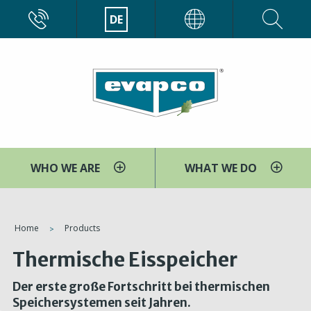
Direkt
CALL
DE
EVAPCO
zum
Inhalt
WHO WE ARE
WHAT WE DO
You
Home
Products
are
Thermische Eisspeicher
here
Der erste große Fortschritt bei thermischen
Speichersystemen seit Jahren.