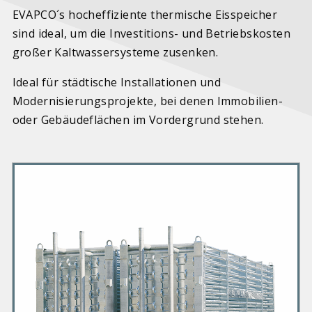
EVAPCO´s hocheffiziente thermische Eisspeicher
sind ideal, um die Investitions- und Betriebskosten
großer Kaltwassersysteme zusenken.
Ideal für städtische Installationen und
Modernisierungsprojekte, bei denen Immobilien-
oder Gebäudeflächen im Vordergrund stehen.
P
r
i
m
a
r
y
P
r