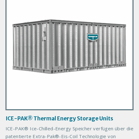
i
m
a
r
y
P
r
o
d
u
c
t
I
m
a
g
ICE-PAK® Thermal Energy Storage Units
e
ICE-PAK® Ice-Chilled-Energy Speicher verfügen über die
patentierte Extra-Pak®-Eis-Coil Technologie von