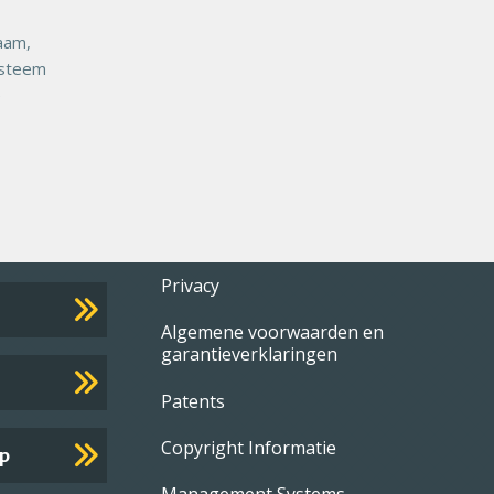
aam,
ysteem
e
Footer
Privacy
Algemene voorwaarden en
menu
garantieverklaringen
Patents
Copyright Informatie
p