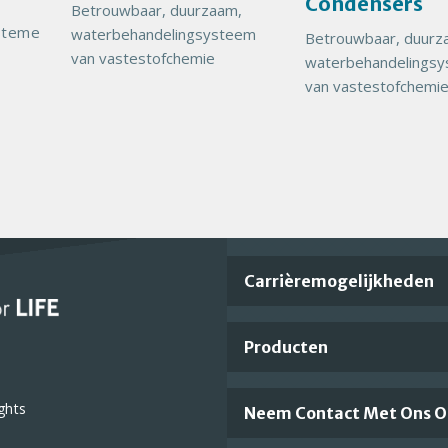
Condensers
Betrouwbaar, duurzaam,
t
t
steme
waterbehandelingsysteem
Betrouwbaar, duurz
I
I
van vastestofchemie
waterbehandelings
m
m
van vastestofchemi
a
a
g
g
e
e
Important
Carrièremogelijkheden
Footer
Producten
Links
ghts
Neem Contact Met Ons O