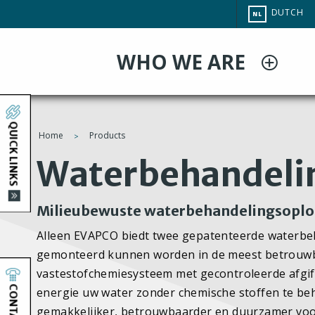
Overslaan
CHANGE
DUTCH
NL
en
SITE
LANGUAG
naar
WHO WE ARE
de
inhoud
gaan
QUICK LINKS
Home
Products
You
Waterbehandeli
are
Milieubewuste waterbehandelingsoplo
here
Alleen EVAPCO biedt twee gepatenteerde waterbeh
gemonteerd kunnen worden in de meest betrouwba
vastestofchemiesysteem met gecontroleerde afgif
CONTACT
energie uw water zonder chemische stoffen te beh
gemakkelijker, betrouwbaarder en duurzamer voo