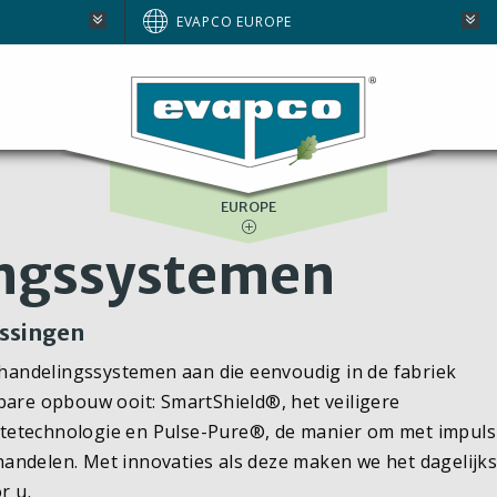
AUSTRALIA
EVAPCO EUROPE
BRAZIL
E
NORTH AMERICA
SOUTH AFRICA
EUROPE
ngssystemen
ssingen
andelingssystemen aan die eenvoudig in de fabriek
re opbouw ooit: SmartShield®, het veiligere
tetechnologie en Pulse-Pure®, de manier om met impuls
andelen. Met innovaties als deze maken we het dagelijks
r u.