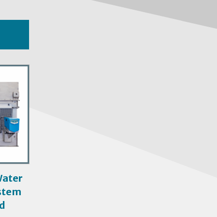
Water
stem
nd