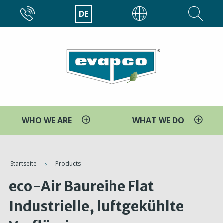
Direkt
CALL
DE
EVAPCO
zum
Inhalt
WHO WE ARE
WHAT WE DO
You
Startseite
Products
are
eco-Air Baureihe Flat
here
Industrielle, luftgekühlte