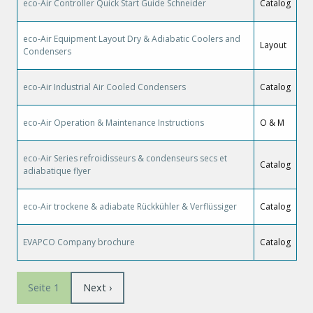
eco-Air Controller Quick Start Guide Schneider
Catalog
eco-Air Equipment Layout Dry & Adiabatic Coolers and
Layout
Condensers
eco-Air Industrial Air Cooled Condensers
Catalog
eco-Air Operation & Maintenance Instructions
O & M
eco-Air Series refroidisseurs & condenseurs secs et
Catalog
adiabatique flyer
eco-Air trockene & adiabate Rückkühler & Verflüssiger
Catalog
EVAPCO Company brochure
Catalog
Seitennummerierung
Nächste
Next ›
Seite 1
Seite