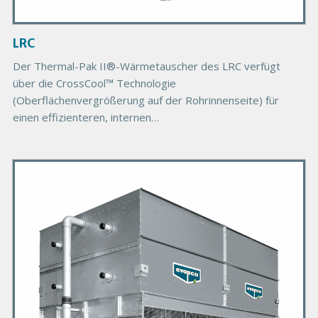
m
a
g
LRC
e
Der Thermal-Pak II®-Wärmetauscher des LRC verfügt
über die CrossCool™ Technologie
(Oberflächenvergrößerung auf der Rohrinnenseite) für
einen effizienteren, internen
Wärmeübertragungskoeffizienten des
P
r
i
m
a
r
y
P
r