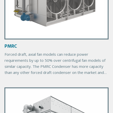
d
u
c
t
I
m
a
g
PMRC
e
Forced draft, axial fan models can reduce power
requirements by up to 50% over centrifugal fan models of
similar capacity. The PMRC Condenser has more capacity
than any other forced draft condenser on the market and
provides more choices due to its greater number of plan
areas.
P
r
i
m