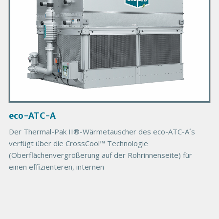
r
o
d
u
c
t
I
m
a
g
eco-ATC-A
e
Der Thermal-Pak II®-Wärmetauscher des eco-ATC-A´s
verfügt über die CrossCool™ Technologie
(Oberflächenvergrößerung auf der Rohrinnenseite) für
einen effizienteren, internen