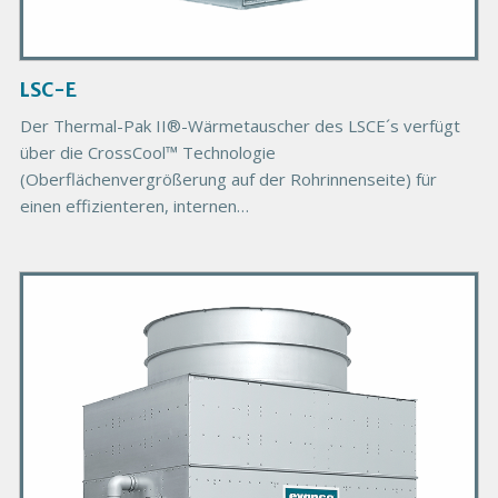
I
m
a
g
LSC-E
e
Der Thermal-Pak II®-Wärmetauscher des LSCE´s verfügt
über die CrossCool™ Technologie
(Oberflächenvergrößerung auf der Rohrinnenseite) für
einen effizienteren, internen
Wärmeübertragungskoeffizienten
P
r
i
m
a
r
y
P