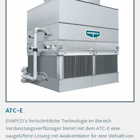
m
a
r
y
P
r
o
d
u
c
t
I
m
a
g
ATC-E
e
EVAPCO´s fortschrittliche Technologie im Bereich
Verdunstungsverflüssiger bietet mit dem ATC-E eine
saugelüftete Lösung mit Axialventilator für eine Vielzahl von