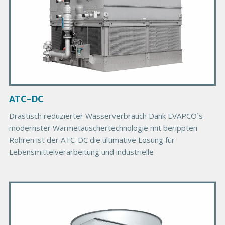
d
u
c
t
I
m
a
g
ATC-DC
e
Drastisch reduzierter Wasserverbrauch Dank EVAPCO´s
modernster Wärmetauschertechnologie mit berippten
Rohren ist der ATC-DC die ultimative Lösung für
Lebensmittelverarbeitung und industrielle
P
r
i