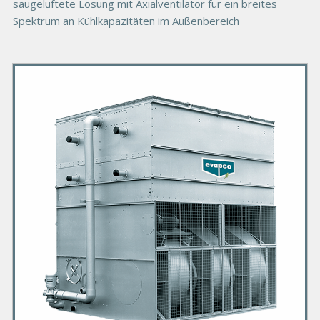
saugelüftete Lösung mit Axialventilator für ein breites
Spektrum an Kühlkapazitäten im Außenbereich
P
r
i
m
a
r
y
P
r
o
d
u
c
t