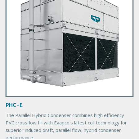
a
r
y
P
r
o
d
u
c
t
I
m
a
g
PHC-E
e
The Parallel Hybrid Condenser combines high efficiency
PVC crossflow fill with Evapco's latest coil technology for
superior induced draft, parallel flow, hybrid condenser
performance.