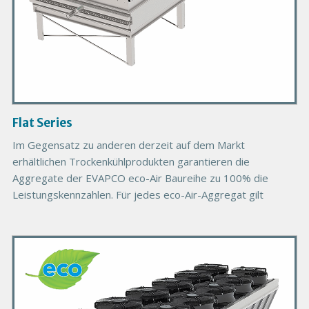
d
u
c
t
I
m
a
g
Flat Series
e
Im Gegensatz zu anderen derzeit auf dem Markt
erhältlichen Trockenkühlprodukten garantieren die
Aggregate der EVAPCO eco-Air Baureihe zu 100% die
Leistungskennzahlen. Für jedes eco-Air-Aggregat gilt
P
r
i
m