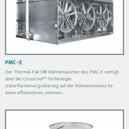
o
d
u
c
t
I
m
a
g
PMC-E
e
Der Thermal-Pak II® Wärmetauscher des PMC-E verfügt
über die CrossCool™ Technologie
(Oberflächenvergrößerung auf der Rohrinnenseite) für
einen effizienteren, internen
Wärmeübertragungskoeffizienten
P
r
i