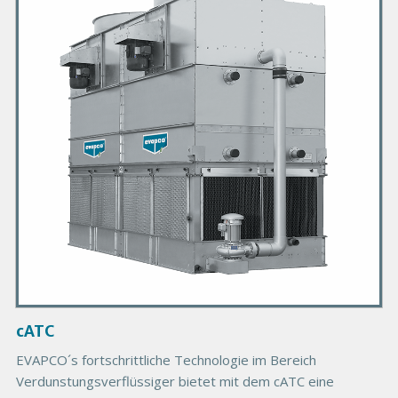
m
a
r
y
P
r
o
d
u
c
t
I
m
a
g
cATC
e
EVAPCO´s fortschrittliche Technologie im Bereich
Verdunstungsverflüssiger bietet mit dem cATC eine