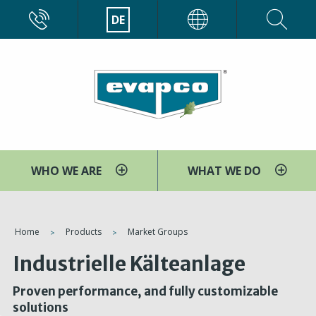
Direkt
CALL
DE
EVAPCO
zum
Inhalt
WHO WE ARE
WHAT WE DO
You
Home
Products
Market Groups
are
Industrielle Kälteanlage
here
Proven performance, and fully customizable
solutions