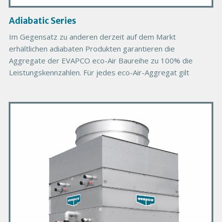
a
g
Adiabatic Series
e
Im Gegensatz zu anderen derzeit auf dem Markt
erhältlichen adiabaten Produkten garantieren die
Aggregate der EVAPCO eco-Air Baureihe zu 100% die
Leistungskennzahlen. Für jedes eco-Air-Aggregat gilt
P
r
i
m
a
r
y
P
r
o