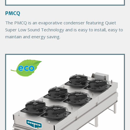
a
g
PMCQ
e
The PMCQ is an evaporative condenser featuring Quiet
Super Low Sound Technology and is easy to install, easy to
maintain and energy saving.
P
r
i
m
a
r
y
P
r
o