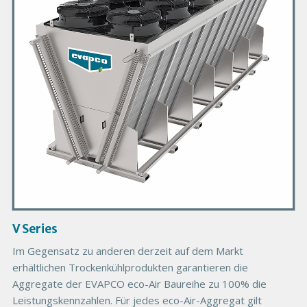
a
r
y
P
r
o
d
u
c
t
I
m
a
g
V Series
e
Im Gegensatz zu anderen derzeit auf dem Markt
erhältlichen Trockenkühlprodukten garantieren die
Aggregate der EVAPCO eco-Air Baureihe zu 100% die
Leistungskennzahlen. Für jedes eco-Air-Aggregat gilt