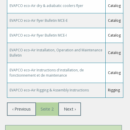
EVAPCO eco-Air dry & adiabatic coolers flyer
Catalog
EVAPCO eco-Air flyer Bulletin MCE-E
Catalog
EVAPCO eco-Air flyer Bulletin MCE-I
Catalog
EVAPCO eco-Air Installation, Operation and Maintenance
Catalog
Bulletin
EVAPCO eco-Air Instructions d'installation, de
Catalog
fonctionnement et de maintenance
EVAPCO eco-Air Rigging & Assembly Instructions
Rigging
Seitennummerierung
Vorherige
‹ Previous
Nächste
Next ›
Seite 2
Seite
Seite