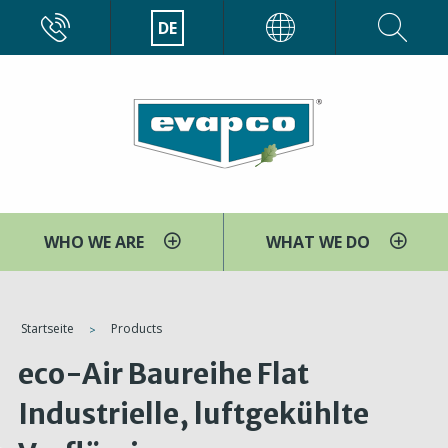
Direkt
CALL
DE
EVAPCO
zum
Inhalt
WHO WE ARE
WHAT WE DO
You
Startseite
Products
are
eco-Air Baureihe Flat
here
Industrielle, luftgekühlte