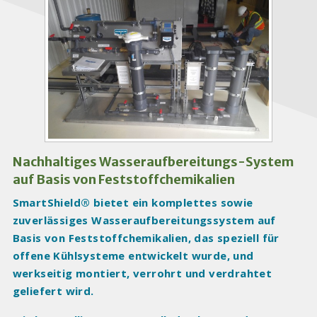
P
r
o
d
u
c
t
I
m
a
Nachhaltiges Wasseraufbereitungs-System
g
auf Basis von Feststoffchemikalien
e
SmartShield® bietet ein komplettes sowie
s
zuverlässiges Wasseraufbereitungssystem auf
Basis von Feststoffchemikalien, das speziell für
offene Kühlsysteme entwickelt wurde, und
werkseitig montiert, verrohrt und verdrahtet
geliefert wird.