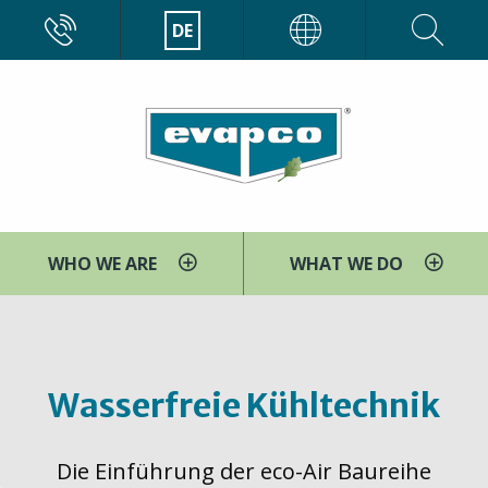
Direkt
CALL
DE
EVAPCO
zum
Inhalt
WHO WE ARE
WHAT WE DO
You
Startseite
Trockentechnik
are
here
Wasserfreie Kühltechnik
Die Einführung der eco-Air Baureihe