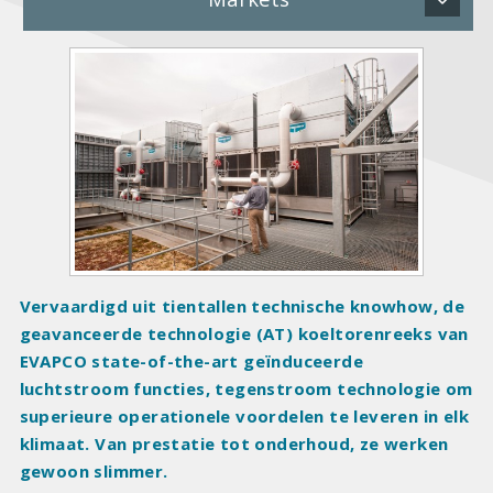
P
r
o
d
u
c
t
I
m
a
Vervaardigd uit tientallen technische knowhow, de
g
geavanceerde technologie (AT) koeltorenreeks van
e
EVAPCO state-of-the-art geïnduceerde
s
luchtstroom functies, tegenstroom technologie om
superieure operationele voordelen te leveren in elk
klimaat. Van prestatie tot onderhoud, ze werken
gewoon slimmer.