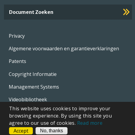
Document Zoeken
Footer
Privacy
menu
Algemene voorwaarden en garantieverklaringen
Patents
Copyright Informatie
Management Systems
Videobibliotheek
This website uses cookies to improve your
Whistleblowing Policies
browsing experience. By using this site you
agree to our use of cookies.
Read more
Accept
CONTACT
No, thanks