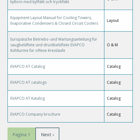
kyltorn med kylfläkt och tryckfläkt
Equipment Layout Manual for Cooling Towers,
Layout
Evaporative Condensers & Closed Circuit Coolers
Europäische Betriebs- und Wartungsanleitung für
saugbelüftete und druckbelüftete EVAPCO
O & M
Kühlturme für offene Kreisläufe
EVAPCO AT Catalog
Catalog
EVAPCO AT catalogo
Catalog
EVAPCO AT Katalog
Catalog
EVAPCO Company brochure
Catalog
Paginering
Volgende
Next ›
Pagina 1
pagina